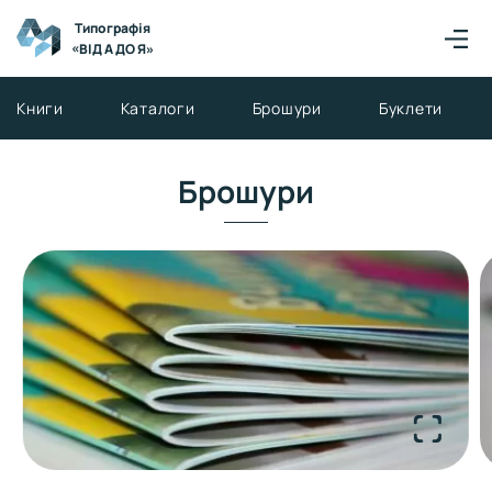
Типографія
«ВІД А ДО Я»
Книги
Каталоги
Брошури
Буклети
Брошури