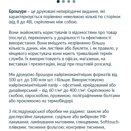
Брошури
– це друковані неперіодичні видання, які
характеризується порівняно невеликою кількістю сторінок
(від 8 до 48), скріплених між собою.
Вони знайомлять користувачів із відомостями про товар
(послугу), переконують у доцільності та ефективності
використання. Вони вміщують незрівнянно більшу
кількість даних, ніж листівки або буклети, і, як правило, у
кінцевого користувача вони мають триваліший термін
служби. Їх використовують в офісах, магазинах, на
виставках і презентаціях, іноді при поштовій розсилці.
Ми друкуємо брошури найрізноманітніших форматів від
100 шт. до 100 млн шт. і більше. Використовуємо
найрізноманітніший папір – офсетний, крейдований або
дизайнерський – від 60 г/м² до 400 г/м². Скріплюємо їх
скобою, євроскобою, пружиною, поліграфічними болтами
або проклеюємо на термобіндері.
З післядрукарської обробки ми радимо: захисне або
дисперсійне лакування; суцільне або вибіркове УФ-
лакування; ламінування матовими, глянцевими, Softtouch-
плівками; тиснення фольгою; конгревне тиснення,