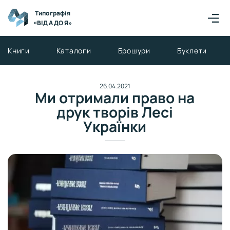
Типографія
«ВІД А ДО Я»
Книги
Каталоги
Брошури
Буклети
26.04.2021
Ми отримали право на
друк творів Лесі
Українки